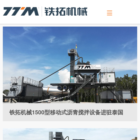

关于我们
新闻中心
产品介绍
沥青混合料搅拌设备
沥青厂拌热再生设备
连续式沥青混合料搅拌设备
VS系列骨料整形制砂设备
RAP破碎筛分设备
销售服务
客户支持
人力资源
展会活动
公司介绍
公司新闻
沥青混合料搅拌设备
LBE系列
TS系列（一体式）
连续式沥青混合料搅拌设备
VS-1545整形设备
RAP辊式破碎筛分设备
服务介绍
在线留言
职位招聘
精彩资讯
公司理念
行业动态
沥青厂拌热再生设备
GLBE系列
RLBC系列
VS-150制砂设备
销售网络
网上订购
简历投递
发展历程
专题报道
GLB系列（成品仓底置）
RLBZ系列
客户案例
人力政策
连续式沥青混合料搅拌设备
公司荣誉
视频中心
LB系列（无成品仓）
TSEC系列环保型成套设备
售后反馈
VS系列骨料整形制砂设备

研发实力
RAP破碎筛分设备
PLB系列（成品仓旁置）
满意度调查
TSE环保型厂拌热再生成套设备
铁拓机械1500型移动式沥青搅拌设备进驻泰国
组织结构
YLB系列（移动式）
联系我们