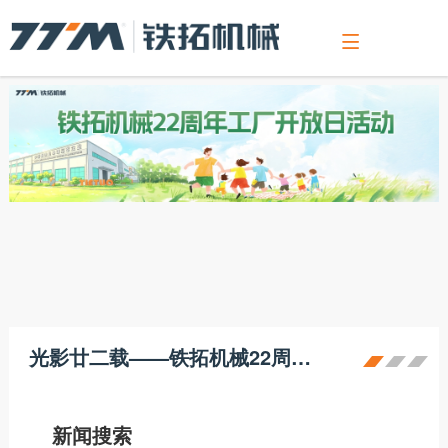

关于我们
新闻中心
产品介绍
沥青混合料搅拌设备
沥青厂拌热再生设备
连续式沥青混合料搅拌设备
VS系列骨料整形制砂设备
RAP破碎筛分设备
销售服务
客户支持
人力资源
展会活动
公司介绍
公司新闻
沥青混合料搅拌设备
LBE系列
TS系列（一体式）
连续式沥青混合料搅拌设备
VS-1545整形设备
RAP辊式破碎筛分设备
服务介绍
在线留言
职位招聘
精彩资讯
公司理念
行业动态
沥青厂拌热再生设备
GLBE系列
RLBC系列
VS-150制砂设备
销售网络
网上订购
简历投递
发展历程
专题报道
GLB系列（成品仓底置）
RLBZ系列
客户案例
人力政策
连续式沥青混合料搅拌设备
公司荣誉
视频中心
LB系列（无成品仓）
TSEC系列环保型成套设备
售后反馈
VS系列骨料整形制砂设备
研发实力
RAP破碎筛分设备
PLB系列（成品仓旁置）
满意度调查
TSE环保型厂拌热再生成套设备
光影廿二载——铁拓机械22周年工厂开放日温情纪实
组织结构
YLB系列（移动式）
联系我们
新闻搜索