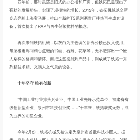
四年前，那时虽还是旧式的办公楼和厂房，但铁拓已显现出了
强劲的发展势头，实现了规模性的增长。2012年，铁拓机械以全新
姿态亮相上海宝马展，推出全新的TS系列沥青厂拌热再生成套设
备，首次提出了RAP与再生剂预搅拌的概念。
再次来到铁拓机械，以灰白为主色调的新办公楼已投入使用。
每层楼走廊间精心点缀的书画、石雕、花草等，无不透露出一个匠
人别样的格调和情怀。而把这些投射到产品中，则成就了铁拓一系
列精益求精、充满人文气息的设备。
十年坚守 唯有创新
“中国工业行业排头兵企业、中国工业先锋示范单位、福建省省
级创新型企业、泉州市科技创业奖……”十年来，铁拓获奖无数，成
为业界的明星企业。
今年2月份，铁拓机械又被认定为泉州市首批科技小巨人。据
悉，泉州市科技小巨人是从各产业中优选拥有自主知识产权、创新