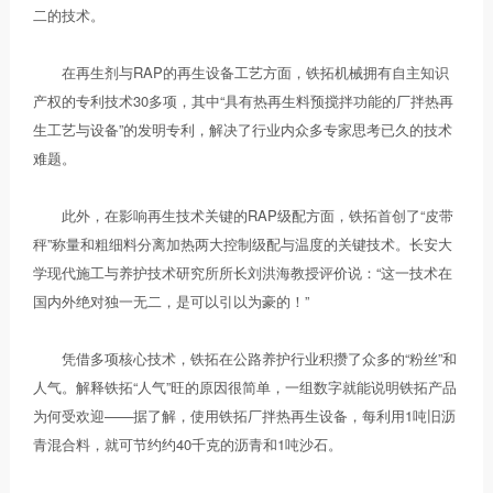
二的技术。
在再生剂与RAP的再生设备工艺方面，铁拓机械拥有自主知识
产权的专利技术30多项，其中“具有热再生料预搅拌功能的厂拌热再
生工艺与设备”的发明专利，解决了行业内众多专家思考已久的技术
难题。
此外，在影响再生技术关键的RAP级配方面，铁拓首创了“皮带
秤”称量和粗细料分离加热两大控制级配与温度的关键技术。长安大
学现代施工与养护技术研究所所长刘洪海教授评价说：“这一技术在
国内外绝对独一无二，是可以引以为豪的！”
凭借多项核心技术，铁拓在公路养护行业积攒了众多的“粉丝”和
人气。解释铁拓“人气”旺的原因很简单，一组数字就能说明铁拓产品
为何受欢迎——据了解，使用铁拓厂拌热再生设备，每利用1吨旧沥
青混合料，就可节约约40千克的沥青和1吨沙石。