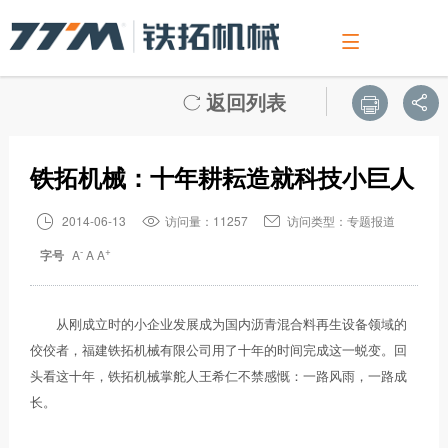

关于我们
新闻中心
产品介绍
沥青混合料搅拌设备
沥青厂拌热再生设备
连续式沥青混合料搅拌设备
VS系列骨料整形制砂设备
RAP破碎筛分设备
销售服务
客户支持
人力资源
展会活动
返回列表
公司介绍
公司新闻
沥青混合料搅拌设备
LBE系列
TS系列（一体式）
连续式沥青混合料搅拌设备
VS-1545整形设备
RAP辊式破碎筛分设备
服务介绍
在线留言
职位招聘
精彩资讯



公司理念
行业动态
沥青厂拌热再生设备
GLBE系列
RLBC系列
VS-150制砂设备
销售网络
网上订购
简历投递
铁拓机械：十年耕耘造就科技小巨人
发展历程
专题报道
GLB系列（成品仓底置）
RLBZ系列
客户案例
人力政策
连续式沥青混合料搅拌设备

2014-06-13

访问量：11257

访问类型：专题报道
-
+
字号
A
A
A
公司荣誉
视频中心
LB系列（无成品仓）
TSEC系列环保型成套设备
售后反馈
VS系列骨料整形制砂设备
研发实力
RAP破碎筛分设备
PLB系列（成品仓旁置）
满意度调查
TSE环保型厂拌热再生成套设备
从刚成立时的小企业发展成为国内沥青混合料再生设备领域的
佼佼者，福建铁拓机械有限公司用了十年的时间完成这一蜕变。回
组织结构
YLB系列（移动式）
头看这十年，铁拓机械掌舵人王希仁不禁感慨：一路风雨，一路成
长。
联系我们