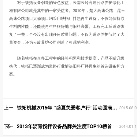
对于铁拓设备创造的绿色效益，云南云岭高速公路养护绿化工
程有限公司就是其中的一家受益者。2010年，楚大高速公路、昆玉
高速公路项目大修项目均采用铁拓厂拌热再生设备，不仅能保持原
生料的性能，还能使再生料很好地与旧料裹覆。工程完工后道路恢
复了平整，至今没有出现任何质量问题，不仅为道路养护节约了大
量资金，还为云岭养护公司创造了可观的利润。
随着铁拓在众多工程中的经验积累和技术提高，产品不断升级
换代，铁拓已逐渐成为道路行业解决旧料厂拌再生的首选设备和方
案。
上一
铁拓机械2015年 “盛夏关爱客户行”活动圆满结束
2015.08.0
条
下一
2013年沥青搅拌设备品牌关注度TOP10榜首
2014.01.1